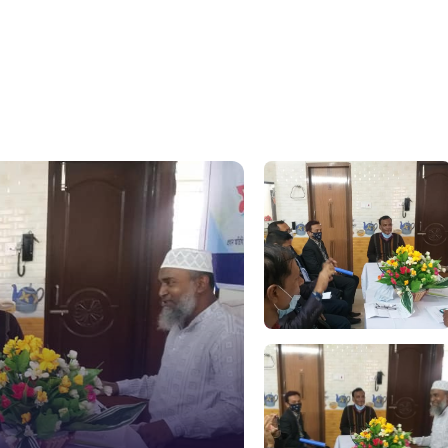
সুপ্রীম কোর
১০৯
নারী ও শিশ
১০৬
দুদক
১০২
দুর্যোগের 
১৬১