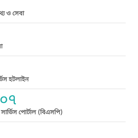
্য ও সেবা
া
্ভিস হটলাইন
০৭
ার্ভিস পোর্টাল (বিএসপি)