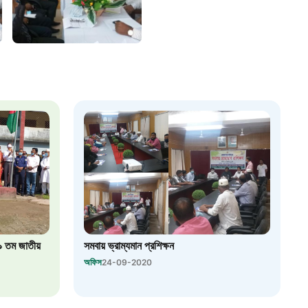
 সেবা
৮
়তা লাইন
০৯
র্মচারী কল্যাণ বোর্ড হটলাইন
০৮৮৮৮৮৮৮
নিয়ন্ত্রণ হটলাইন
৯ তম জাতীয়
সমবায় ভ্রাম্যমান প্রশিক্ষন
১৩
অফিস
24-09-2020
যন্তরীণ নৌ-পরিবহন হটলাইন