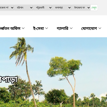
দেখুন
র্ধ্বতন অফিস
ই-সেবা
গ্যালারি
যোগাযোগ
াপাড়া