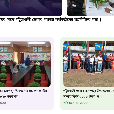
স্মার্ট ভূমি
১০৯
দয়ের সাথে পটুয়াখালী জেলার সমবায় কর্মকর্তাদের মতবিনিময় সভা।
শিশু সহায
১৬১
বাংলাদেশ ক
০১৯
মাদকদ্রব্য 
লার কলাপাড়া উপজেলায় ৪৯ তম জাতীয়
পটুয়াখালী জেলার কলাপাড়া উপজেলায় ৪
১৬১
২০২০ উদযাপন ।
সমবায় দিবস ২০২০ উদযাপন ।
অফিস
2020
07-11-2020
জরুরী অভ্