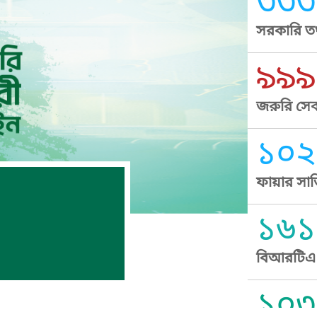
৩৩৩
সরকারি তথ
৯৯৯
জরুরি সেব
১০২
ফায়ার সার
১৬১
বিআরটিএ স
১০৩